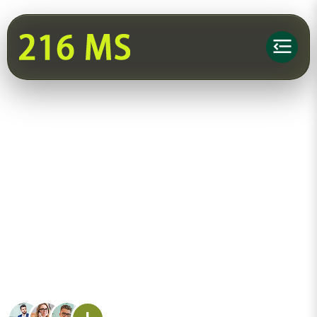
MARKETING
AGENCY
Nous transformons votre trafic en clients grâce
à des campagnes intelligentes, un design qui
convertit et des décisions guidées par la data.
98% Clients