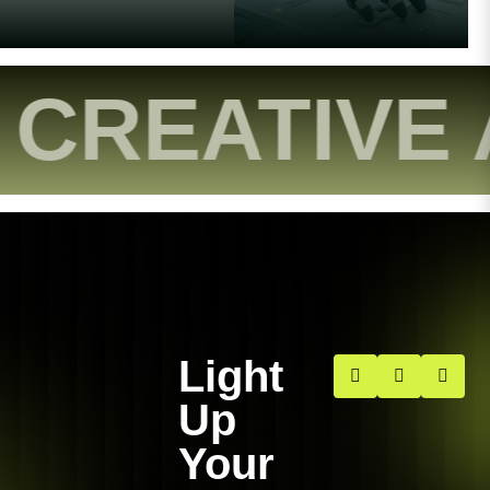
CREATIVE 
Light
Up
Your